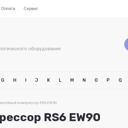
Оплата
Сервис
логического оборудования
G
H
I
J
K
L
M
N
O
P
Q
масляный компрессор RS6 EW90
рессор RS6 EW90