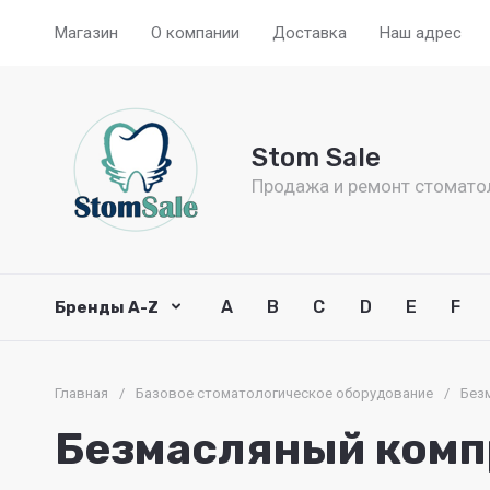
Магазин
О компании
Доставка
Наш адрес
Stom Sale
Продажа и ремонт стомато
A
B
C
D
E
F
Бренды A-Z
Главная
/
Базовое стоматологическое оборудование
/
Без
Безмасляный комп