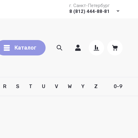
г. Санкт-Петербург
8 (812) 444-88-81
Каталог
R
S
T
U
V
W
Y
Z
0-9