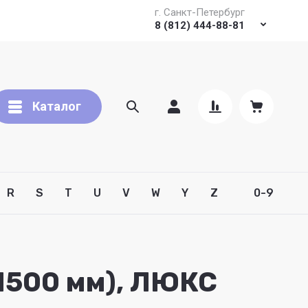
г. Санкт-Петербург
8 (812) 444-88-81
Каталог
R
S
T
U
V
W
Y
Z
0-9
 1500 мм), ЛЮКС