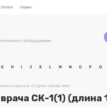
Оплата
Сервис
логического оборудования
G
H
I
J
K
L
M
N
O
P
Q
ский стол врача СК-1(1) (длина 1500 мм), ЛЮКС
врача СК-1(1) (длина