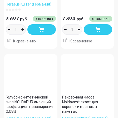
Heraeus Kulzer (Германия)
3 697
7 394
руб.
руб.
В наличии
1
В наличии
1
К сравнению
К сравнению
Голубой синтетический
Паковочная масса
гипс MOLDADUR имеющий
Moldavest exact для
коэффициент расширения
коронок и мостов, в
0,08%
пакетах