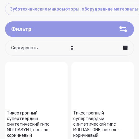
Зуботехнические микромоторы, оборудование материалы
Фильтр
Сортировать
Цена - убывание
Цена - возрастание
Название - Я-А
Название - А-Я
Тиксотропный
Тиксотропный
супертвердый
супертвердый
синтетический гипс
синтетический гипс
MOLDASYNT, светло -
MOLDASTONE, светло -
коричневый
коричневый